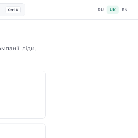
RU
UK
EN
Ctrl K
мпанії, ліди,