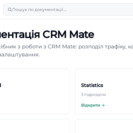
Пошук по документації…
ентація CRM Mate
бник з роботи з CRM Mate: розподіл трафіку, ка
 налаштування.
d
Statistics
3 підрозділи
Відкрити →