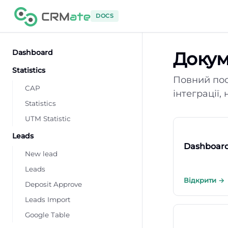
DOCS
Dashboard
Докум
Statistics
Повний посі
CAP
інтеграції,
Statistics
UTM Statistic
Leads
Dashboar
New lead
Leads
Відкрити →
Deposit Approve
Leads Import
Google Table