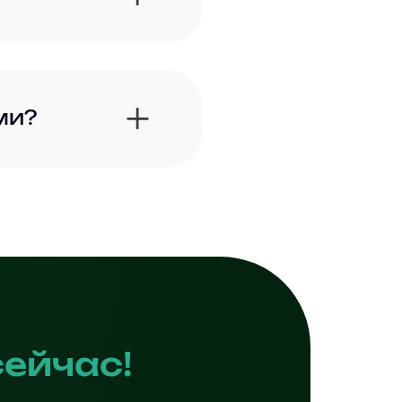
ми?
сейчас!