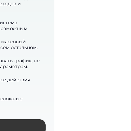
еходов и
система
евозможным.
й массовый
всем остальном.
вать трафик, не
параметрам.
все действия
 сложные