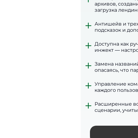
архивов, создан
загрузка лендин
Антишейв и трех
подсказок и до
Доступна как ру
инжект — настро
Замена названий
опасаясь, что п
Управление кома
каждого пользов
Расширенные во
сценарии, учиты