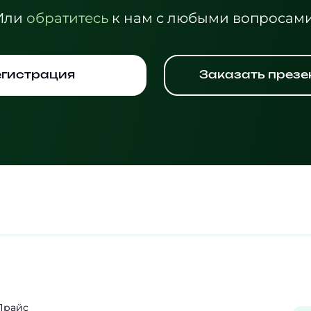
Или
обратитесь
к нам с любыми вопросами
егистрация
Заказать през
Прайс