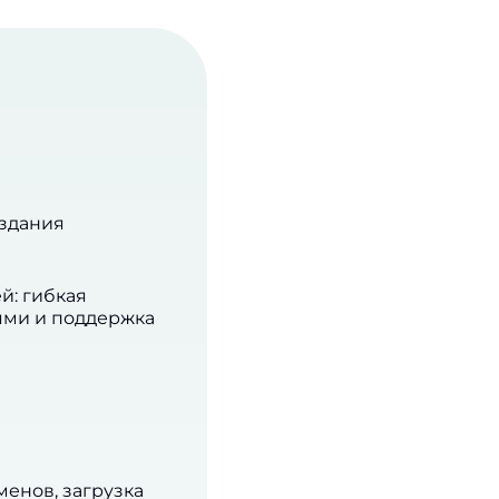
оздания
й: гибкая
ями и поддержка
енов, загрузка